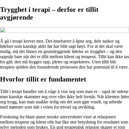
Trygghet i terapi – derfor er tillit
avgjørende
Å gå i terapi krever mot. Det innebærer å åpne seg, dele tanker og
følelser som kanskje aldri før har blitt sagt høyt. For at det skal være
mulig, må det finnes en grunnleggende følelse av trygghet – og den
oppstår bare når det er tillit mellom klient og terapeut. Tillit kan ikke tas
for gitt; den må bygges opp, pleies og respekteres. Uten tillit blir
terapien sjelden den forandrende prosessen den har potensial til å være.
Hvorfor tillit er fundamentet
Tillit i terapi handler om å våge å vise seg som man er – også de sidene
man kanskje skammer seg over eller ikke helt forstår. Når klienten føler
seg trygg, kan man snakke ærlig om det som gjør vondt, og arbeide
med mønstre som står i veien for trivsel og utvikling.
Forskning fra blant annet norske universiteter viser at relasjonen
mellom terapeut og klient ofte har like stor betydning for resultatet som
selve metoden som brukes. En god terapeutisk relasjon skaper et rom