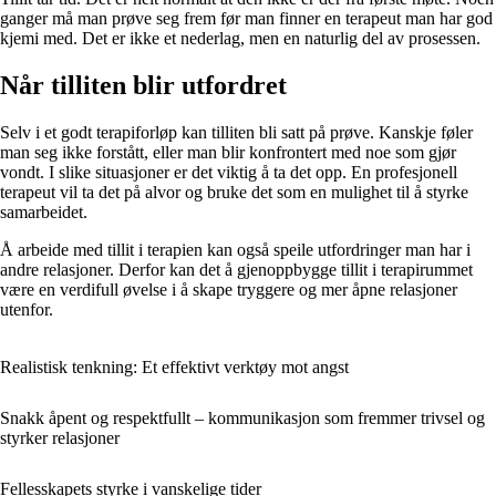
ganger må man prøve seg frem før man finner en terapeut man har god
kjemi med. Det er ikke et nederlag, men en naturlig del av prosessen.
Når tilliten blir utfordret
Selv i et godt terapiforløp kan tilliten bli satt på prøve. Kanskje føler
man seg ikke forstått, eller man blir konfrontert med noe som gjør
vondt. I slike situasjoner er det viktig å ta det opp. En profesjonell
terapeut vil ta det på alvor og bruke det som en mulighet til å styrke
samarbeidet.
Å arbeide med tillit i terapien kan også speile utfordringer man har i
andre relasjoner. Derfor kan det å gjenoppbygge tillit i terapirummet
være en verdifull øvelse i å skape tryggere og mer åpne relasjoner
utenfor.
Realistisk tenkning: Et effektivt verktøy mot angst
Snakk åpent og respektfullt – kommunikasjon som fremmer trivsel og
styrker relasjoner
Fellesskapets styrke i vanskelige tider