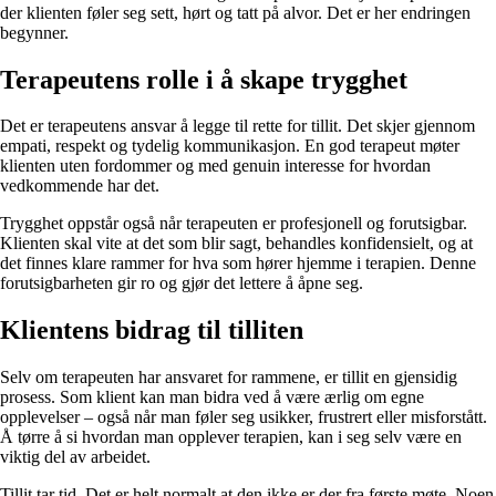
der klienten føler seg sett, hørt og tatt på alvor. Det er her endringen
begynner.
Terapeutens rolle i å skape trygghet
Det er terapeutens ansvar å legge til rette for tillit. Det skjer gjennom
empati, respekt og tydelig kommunikasjon. En god terapeut møter
klienten uten fordommer og med genuin interesse for hvordan
vedkommende har det.
Trygghet oppstår også når terapeuten er profesjonell og forutsigbar.
Klienten skal vite at det som blir sagt, behandles konfidensielt, og at
det finnes klare rammer for hva som hører hjemme i terapien. Denne
forutsigbarheten gir ro og gjør det lettere å åpne seg.
Klientens bidrag til tilliten
Selv om terapeuten har ansvaret for rammene, er tillit en gjensidig
prosess. Som klient kan man bidra ved å være ærlig om egne
opplevelser – også når man føler seg usikker, frustrert eller misforstått.
Å tørre å si hvordan man opplever terapien, kan i seg selv være en
viktig del av arbeidet.
Tillit tar tid. Det er helt normalt at den ikke er der fra første møte. Noen