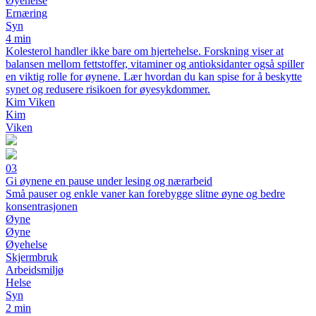
Øyehelse
Ernæring
Syn
4 min
Kolesterol handler ikke bare om hjertehelse. Forskning viser at
balansen mellom fettstoffer, vitaminer og antioksidanter også spiller
en viktig rolle for øynene. Lær hvordan du kan spise for å beskytte
synet og redusere risikoen for øyesykdommer.
Kim Viken
Kim
Viken
03
Gi øynene en pause under lesing og nærarbeid
Små pauser og enkle vaner kan forebygge slitne øyne og bedre
konsentrasjonen
Øyne
Øyne
Øyehelse
Skjermbruk
Arbeidsmiljø
Helse
Syn
2 min