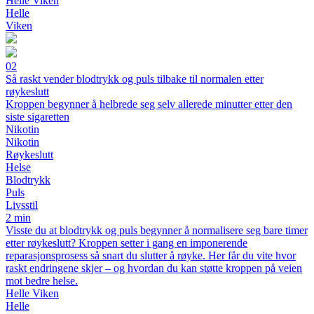
Helle Viken
Helle
Viken
02
Så raskt vender blodtrykk og puls tilbake til normalen etter
røykeslutt
Kroppen begynner å helbrede seg selv allerede minutter etter den
siste sigaretten
Nikotin
Nikotin
Røykeslutt
Helse
Blodtrykk
Puls
Livsstil
2 min
Visste du at blodtrykk og puls begynner å normalisere seg bare timer
etter røykeslutt? Kroppen setter i gang en imponerende
reparasjonsprosess så snart du slutter å røyke. Her får du vite hvor
raskt endringene skjer – og hvordan du kan støtte kroppen på veien
mot bedre helse.
Helle Viken
Helle