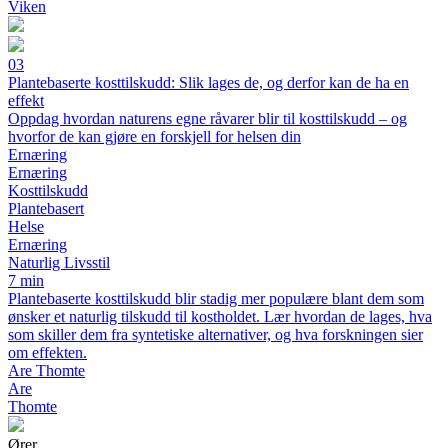
Viken
03
Plantebaserte kosttilskudd: Slik lages de, og derfor kan de ha en
effekt
Oppdag hvordan naturens egne råvarer blir til kosttilskudd – og
hvorfor de kan gjøre en forskjell for helsen din
Ernæring
Ernæring
Kosttilskudd
Plantebasert
Helse
Ernæring
Naturlig Livsstil
7 min
Plantebaserte kosttilskudd blir stadig mer populære blant dem som
ønsker et naturlig tilskudd til kostholdet. Lær hvordan de lages, hva
som skiller dem fra syntetiske alternativer, og hva forskningen sier
om effekten.
Are Thomte
Are
Thomte
Ører