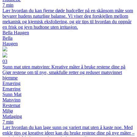
7 min
Lær hvordan du kan fjerne døde hudceller på en skånsom måte som
bevarer hudens naturlige balanse. Vi viser deg forskjellen mellom
mekanisk og kjemisk eksfoliering, og gir tips til hvordan du oppnår
en frisk og jevn hudtone uten irritasjon.
Bella Haugen
Bella
Haugen
03
Sunn mat uten matsvinn: Kreative måter å bruke restene dine på
Gjør restene om til nye, smakfulle retter og reduser matsvinnet
hjemme
Ernæring
Ernæring
Sunn Mat
Matsvinn
Restemat
Miljø
Matlaging
7 min
Lær hvordan du kan lage sunn og variert mat uten å kaste noe. Med
enkle tips og kreative ideer kan du bruke restene dine på nye måter –