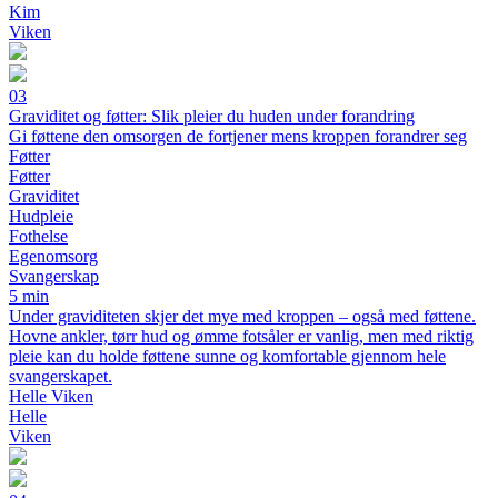
Kim
Viken
03
Graviditet og føtter: Slik pleier du huden under forandring
Gi føttene den omsorgen de fortjener mens kroppen forandrer seg
Føtter
Føtter
Graviditet
Hudpleie
Fothelse
Egenomsorg
Svangerskap
5 min
Under graviditeten skjer det mye med kroppen – også med føttene.
Hovne ankler, tørr hud og ømme fotsåler er vanlig, men med riktig
pleie kan du holde føttene sunne og komfortable gjennom hele
svangerskapet.
Helle Viken
Helle
Viken