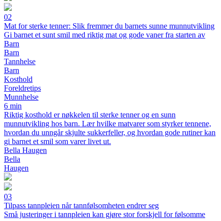
02
Mat for sterke tenner: Slik fremmer du barnets sunne munnutvikling
Gi barnet et sunt smil med riktig mat og gode vaner fra starten av
Barn
Barn
Tannhelse
Barn
Kosthold
Foreldretips
Munnhelse
6 min
Riktig kosthold er nøkkelen til sterke tenner og en sunn
munnutvikling hos barn. Lær hvilke matvarer som styrker tennene,
hvordan du unngår skjulte sukkerfeller, og hvordan gode rutiner kan
gi barnet et smil som varer livet ut.
Bella Haugen
Bella
Haugen
03
Tilpass tannpleien når tannfølsomheten endrer seg
Små justeringer i tannpleien kan gjøre stor forskjell for følsomme