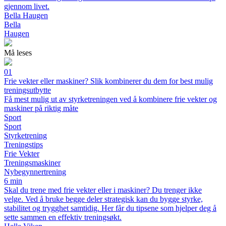
gjennom livet.
Bella Haugen
Bella
Haugen
Må leses
01
Frie vekter eller maskiner? Slik kombinerer du dem for best mulig
treningsutbytte
Få mest mulig ut av styrketreningen ved å kombinere frie vekter og
maskiner på riktig måte
Sport
Sport
Styrketrening
Treningstips
Frie Vekter
Treningsmaskiner
Nybegynnertrening
6 min
Skal du trene med frie vekter eller i maskiner? Du trenger ikke
velge. Ved å bruke begge deler strategisk kan du bygge styrke,
stabilitet og trygghet samtidig. Her får du tipsene som hjelper deg å
sette sammen en effektiv treningsøkt.