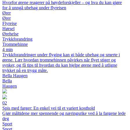
Hvorfor ørene reagerer på høydeforskjeller – og hva du kan gjøre
for å unngå ubehag under flyreisen
Ører
Ører
Flyreise
Hørsel
Ørehelse
Trykkforandring
Trommehinne
4 min
Trykkforandringer under flyging kan gi både ubehag og smerte i
ørene. Lær hvordan trommehinnen påvirkes når flyet stiger og
synker, og få tips til hvordan du kan hjelpe ørene med å utligne
trykket på en trygg måte.
Bella Haugen
Bella
Haugen
02
Spis med farger: En enkel vei til et variert kosthold
Gjør måltidene mer spennende og næringsrike ved å la fargene lede
deg
Sport
Sport