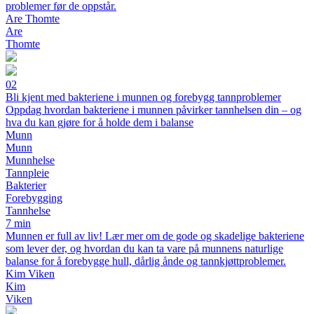
problemer før de oppstår.
Are Thomte
Are
Thomte
02
Bli kjent med bakteriene i munnen og forebygg tannproblemer
Oppdag hvordan bakteriene i munnen påvirker tannhelsen din – og
hva du kan gjøre for å holde dem i balanse
Munn
Munn
Munnhelse
Tannpleie
Bakterier
Forebygging
Tannhelse
7 min
Munnen er full av liv! Lær mer om de gode og skadelige bakteriene
som lever der, og hvordan du kan ta vare på munnens naturlige
balanse for å forebygge hull, dårlig ånde og tannkjøttproblemer.
Kim Viken
Kim
Viken