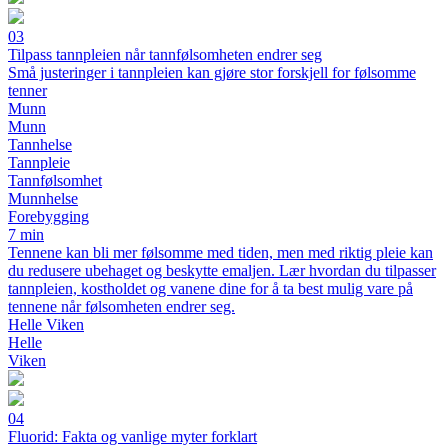
03
Tilpass tannpleien når tannfølsomheten endrer seg
Små justeringer i tannpleien kan gjøre stor forskjell for følsomme
tenner
Munn
Munn
Tannhelse
Tannpleie
Tannfølsomhet
Munnhelse
Forebygging
7 min
Tennene kan bli mer følsomme med tiden, men med riktig pleie kan
du redusere ubehaget og beskytte emaljen. Lær hvordan du tilpasser
tannpleien, kostholdet og vanene dine for å ta best mulig vare på
tennene når følsomheten endrer seg.
Helle Viken
Helle
Viken
04
Fluorid: Fakta og vanlige myter forklart