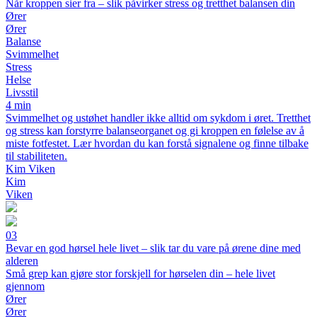
Når kroppen sier fra – slik påvirker stress og tretthet balansen din
Ører
Ører
Balanse
Svimmelhet
Stress
Helse
Livsstil
4 min
Svimmelhet og ustøhet handler ikke alltid om sykdom i øret. Tretthet
og stress kan forstyrre balanseorganet og gi kroppen en følelse av å
miste fotfestet. Lær hvordan du kan forstå signalene og finne tilbake
til stabiliteten.
Kim Viken
Kim
Viken
03
Bevar en god hørsel hele livet – slik tar du vare på ørene dine med
alderen
Små grep kan gjøre stor forskjell for hørselen din – hele livet
gjennom
Ører
Ører