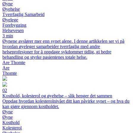
Øyne
Øyehelse
Tverrfaglig Samarbeid
Øyelege
Forebygging
Helsevesen
3 min
Øynene avslører mer enn synet alene. I denne artikkelen ser vi på
hvordan øyeleger samarbeider tverrfaglig med andre
helseprofesjoner for å oppdage sykdommer tidlig, gi bedre
behandling og styrke pasientenes totale helse.
Are Thomte
Are
Thomte
02
Kosthold, kolesterol og øyehelse – slik henger det sammen
Oppdag hvordan kolesterolnivået ditt kan påvirke synet – og hva du
kan gjøre gjennom kostholdet.
Øyne
Øyne
Kosthold
Kolesterol