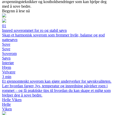
avspenningsteknikker og kostholdsendringer som kan hjelpe deg
med å sove bedre.
Begynn å lese nå
01
Innred soverommet for ro og stabil søvn
Skap et harmonisk soverom som fremmer hvile, balanse og god
nattesøvn
Sove
Sove
Soverom
Søvn
Interiør
Hjem
Velvære
3 min
Et gjennomtenkt soverom kan gjøre underverker for søvnkvaliteten.
Lær hvordan farger, lys, temperatur og innredning påvirker roen i
rommet – og få praktiske tips til hvordan du kan skape et miljø som
hjelper deg å sove bedre.
Helle Viken
Helle
Viken