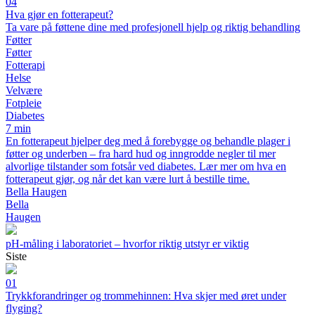
04
Hva gjør en fotterapeut?
Ta vare på føttene dine med profesjonell hjelp og riktig behandling
Føtter
Føtter
Fotterapi
Helse
Velvære
Fotpleie
Diabetes
7 min
En fotterapeut hjelper deg med å forebygge og behandle plager i
føtter og underben – fra hard hud og inngrodde negler til mer
alvorlige tilstander som fotsår ved diabetes. Lær mer om hva en
fotterapeut gjør, og når det kan være lurt å bestille time.
Bella Haugen
Bella
Haugen
pH-måling i laboratoriet – hvorfor riktig utstyr er viktig
Siste
01
Trykkforandringer og trommehinnen: Hva skjer med øret under
flyging?