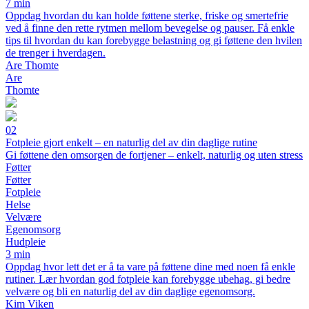
7 min
Oppdag hvordan du kan holde føttene sterke, friske og smertefrie
ved å finne den rette rytmen mellom bevegelse og pauser. Få enkle
tips til hvordan du kan forebygge belastning og gi føttene den hvilen
de trenger i hverdagen.
Are Thomte
Are
Thomte
02
Fotpleie gjort enkelt – en naturlig del av din daglige rutine
Gi føttene den omsorgen de fortjener – enkelt, naturlig og uten stress
Føtter
Føtter
Fotpleie
Helse
Velvære
Egenomsorg
Hudpleie
3 min
Oppdag hvor lett det er å ta vare på føttene dine med noen få enkle
rutiner. Lær hvordan god fotpleie kan forebygge ubehag, gi bedre
velvære og bli en naturlig del av din daglige egenomsorg.
Kim Viken