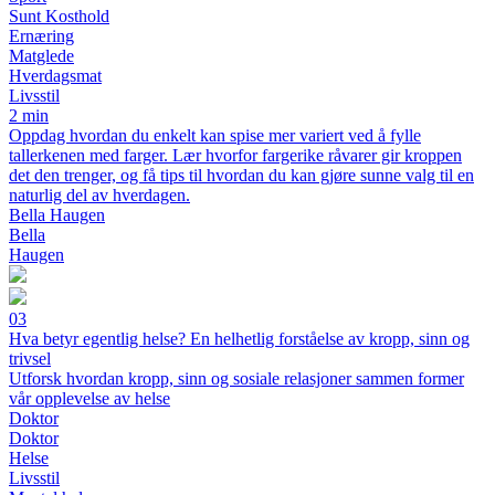
Sunt Kosthold
Ernæring
Matglede
Hverdagsmat
Livsstil
2 min
Oppdag hvordan du enkelt kan spise mer variert ved å fylle
tallerkenen med farger. Lær hvorfor fargerike råvarer gir kroppen
det den trenger, og få tips til hvordan du kan gjøre sunne valg til en
naturlig del av hverdagen.
Bella Haugen
Bella
Haugen
03
Hva betyr egentlig helse? En helhetlig forståelse av kropp, sinn og
trivsel
Utforsk hvordan kropp, sinn og sosiale relasjoner sammen former
vår opplevelse av helse
Doktor
Doktor
Helse
Livsstil