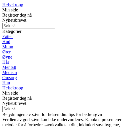
Helsekropp
Min side
Registrer deg nå
Nyhetsbrevet
Kategorier
Føtter
Hud
Munn
Ører
Øyne
Hår
Mentalt
Medisin
Omsorg
Han
Helsekropp
Min side
Registrer deg nå
Nyhetsbrevet
Betydningen av søvn for helsen din: tips for bedre søvn
Verdien av god søvn kan ikke undervurderes. E-boken presenterer
metoder for å forbedre søvnkvaliteten din, inkludert søvnhygiene,