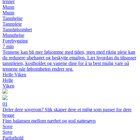
tenner
Munn
Munn
Tannhelse
Tannpleie
Tannfølsomhet
Munnhelse
Forebygging
7 min
Tennene kan bli mer følsomme med tiden, men med riktig pleie kan
du redusere ubehaget og beskytte emaljen. Lær hvordan du tilpasser
tannpleien, kostholdet og vanene dine for å ta best mulig vare på
tennene når følsomheten endrer seg.
Helle Viken
Helle
Viken
01
Deler dere soverom? Slik skaper dere et miljø som passer for dere
begge
Finn balansen mellom nærhet og god nattesøvn
Sove
Sove
Parforhold