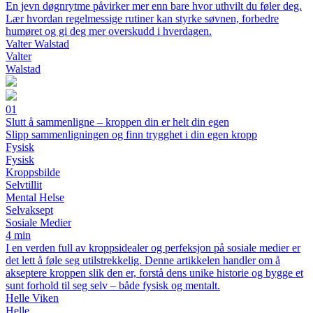
En jevn døgnrytme påvirker mer enn bare hvor uthvilt du føler deg.
Lær hvordan regelmessige rutiner kan styrke søvnen, forbedre
humøret og gi deg mer overskudd i hverdagen.
Valter Walstad
Valter
Walstad
01
Slutt å sammenligne – kroppen din er helt din egen
Slipp sammenligningen og finn trygghet i din egen kropp
Fysisk
Fysisk
Kroppsbilde
Selvtillit
Mental Helse
Selvaksept
Sosiale Medier
4 min
I en verden full av kroppsidealer og perfeksjon på sosiale medier er
det lett å føle seg utilstrekkelig. Denne artikkelen handler om å
akseptere kroppen slik den er, forstå dens unike historie og bygge et
sunt forhold til seg selv – både fysisk og mentalt.
Helle Viken
Helle