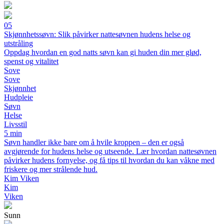
05
Skjønnhetssøvn: Slik påvirker nattesøvnen hudens helse og
utstråling
Oppdag hvordan en god natts søvn kan gi huden din mer glød,
spenst og vitalitet
Sove
Sove
Skjønnhet
Hudpleie
Søvn
Helse
Livsstil
5 min
Søvn handler ikke bare om å hvile kroppen – den er også
avgjørende for hudens helse og utseende. Lær hvordan nattesøvnen
påvirker hudens fornyelse, og få tips til hvordan du kan våkne med
friskere og mer strålende hud.
Kim Viken
Kim
Viken
Sunn