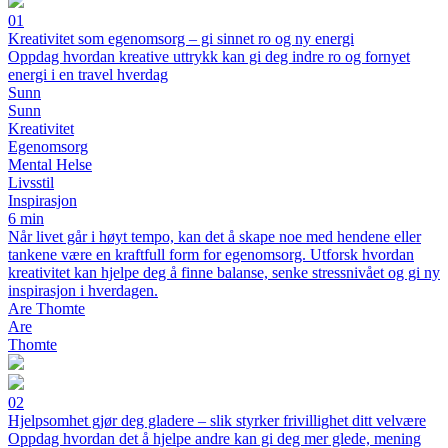
01
Kreativitet som egenomsorg – gi sinnet ro og ny energi
Oppdag hvordan kreative uttrykk kan gi deg indre ro og fornyet
energi i en travel hverdag
Sunn
Sunn
Kreativitet
Egenomsorg
Mental Helse
Livsstil
Inspirasjon
6 min
Når livet går i høyt tempo, kan det å skape noe med hendene eller
tankene være en kraftfull form for egenomsorg. Utforsk hvordan
kreativitet kan hjelpe deg å finne balanse, senke stressnivået og gi ny
inspirasjon i hverdagen.
Are Thomte
Are
Thomte
02
Hjelpsomhet gjør deg gladere – slik styrker frivillighet ditt velvære
Oppdag hvordan det å hjelpe andre kan gi deg mer glede, mening