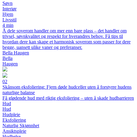
Søvn
Interiør
Hjem
Livsstil
4 min
Å dele soverom handler om mer enn bare plass – det handler om
trivsel, søvnkvalitet og respekt for hverandres behov. Få tips til
hvordan dere kan skape et harmonisk soverom som passer for dere
begge, uansett ulike vaner og preferanser.
Bella Haugen
Bella
Haugen
02
Skånsom eksfoliering: Fjern døde hudceller uten å forstyrre hudens
naturlige balanse
Få glødende hud med riktig eksfoliering – uten å skade hudbarrieren
Hud
Hud
Hudpleie
Eksfoliering
Naturlig Skjønnhet
Ansiktspleie
Hudhelse