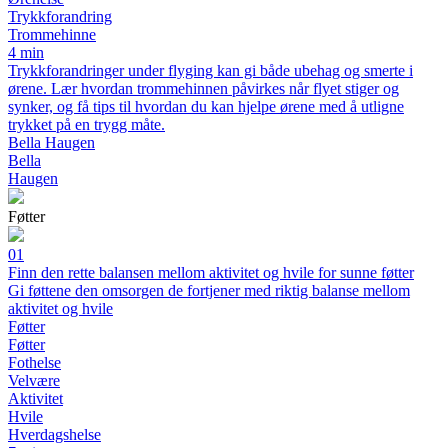
Trykkforandring
Trommehinne
4 min
Trykkforandringer under flyging kan gi både ubehag og smerte i
ørene. Lær hvordan trommehinnen påvirkes når flyet stiger og
synker, og få tips til hvordan du kan hjelpe ørene med å utligne
trykket på en trygg måte.
Bella Haugen
Bella
Haugen
Føtter
01
Finn den rette balansen mellom aktivitet og hvile for sunne føtter
Gi føttene den omsorgen de fortjener med riktig balanse mellom
aktivitet og hvile
Føtter
Føtter
Fothelse
Velvære
Aktivitet
Hvile
Hverdagshelse