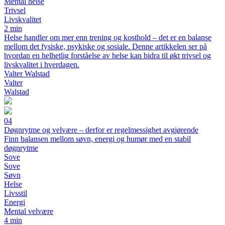
Mental helse
Trivsel
Livskvalitet
2 min
Helse handler om mer enn trening og kosthold – det er en balanse
mellom det fysiske, psykiske og sosiale. Denne artikkelen ser på
hvordan en helhetlig forståelse av helse kan bidra til økt trivsel og
livskvalitet i hverdagen.
Valter Walstad
Valter
Walstad
04
Døgnrytme og velvære – derfor er regelmessighet avgjørende
Finn balansen mellom søvn, energi og humør med en stabil
døgnrytme
Sove
Sove
Søvn
Helse
Livsstil
Energi
Mental velvære
4 min