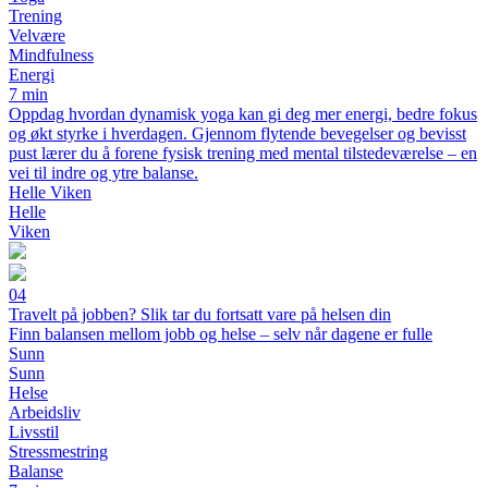
Trening
Velvære
Mindfulness
Energi
7 min
Oppdag hvordan dynamisk yoga kan gi deg mer energi, bedre fokus
og økt styrke i hverdagen. Gjennom flytende bevegelser og bevisst
pust lærer du å forene fysisk trening med mental tilstedeværelse – en
vei til indre og ytre balanse.
Helle Viken
Helle
Viken
04
Travelt på jobben? Slik tar du fortsatt vare på helsen din
Finn balansen mellom jobb og helse – selv når dagene er fulle
Sunn
Sunn
Helse
Arbeidsliv
Livsstil
Stressmestring
Balanse