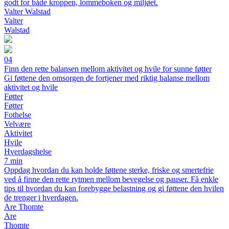
godt for både kroppen, lommeboken og miljøet.
Valter Walstad
Valter
Walstad
04
Finn den rette balansen mellom aktivitet og hvile for sunne føtter
Gi føttene den omsorgen de fortjener med riktig balanse mellom
aktivitet og hvile
Føtter
Føtter
Fothelse
Velvære
Aktivitet
Hvile
Hverdagshelse
7 min
Oppdag hvordan du kan holde føttene sterke, friske og smertefrie
ved å finne den rette rytmen mellom bevegelse og pauser. Få enkle
tips til hvordan du kan forebygge belastning og gi føttene den hvilen
de trenger i hverdagen.
Are Thomte
Are
Thomte