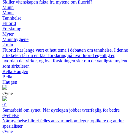
Skiller vitenskapen fakta fra mytene om fluorid?
Munn
Munn
Tannhelse
Fluorid
Forskning
Myter
Munnhygiene
2 min
Fluorid har lenge vært et hett tema i debatten om tannhelse. I denne
artikkelen får du en klar forklaring på hva fluorid egentlig er,
hvordan det virker, og hva forskningen sier om de vanligste mytene
som sirkulerer.
Bella Haugen
Bella
Haugen
Øyne
01
Samarbeid om synet: Når øyelegen jobber tverrfaglig for bedre
øyehelse
Når øyehelse blir et felles ansvar mellom leger, optikere og andre
spesialister
Øyne