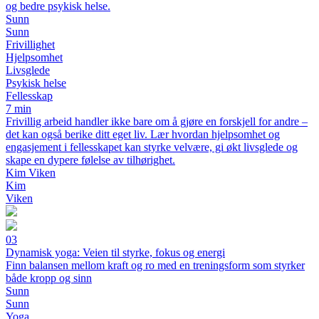
og bedre psykisk helse.
Sunn
Sunn
Frivillighet
Hjelpsomhet
Livsglede
Psykisk helse
Fellesskap
7 min
Frivillig arbeid handler ikke bare om å gjøre en forskjell for andre –
det kan også berike ditt eget liv. Lær hvordan hjelpsomhet og
engasjement i fellesskapet kan styrke velvære, gi økt livsglede og
skape en dypere følelse av tilhørighet.
Kim Viken
Kim
Viken
03
Dynamisk yoga: Veien til styrke, fokus og energi
Finn balansen mellom kraft og ro med en treningsform som styrker
både kropp og sinn
Sunn
Sunn
Yoga