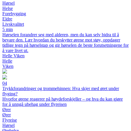
Hørsel
Helse
Forebygging
Eldre
Livskvalitet
5 min
Hørselen forandrer seg med alderen, men du kan selv bidra til å
bevare den. Lær hvordan du beskytter ørene mot støy, oppdager
tidlige tegn på hørselstap og gir hørselen de beste forutsetningene for
å vare livet ut.
Helle Viken
Helle
Viken
04
Trykkforandringer og trommehinnen: Hva skjer med øret under
flyging?
Hvorfor ørene reagerer på høydeforskjeller – og hva du kan gjøre
for å unngå ubehag under flyreisen
Ører
Ører
Flyreise
Hørsel
Ørehelse