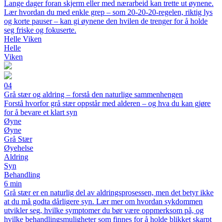
Lange dager foran skjerm eller med nærarbeid kan trette ut øynene.
Lær hvordan du med enkle grep – som 20-20-20-regelen, riktig lys
og korte pauser – kan gi øynene den hvilen de trenger for å holde
seg friske og fokuserte.
Helle Viken
Helle
Viken
04
Grå stær og aldring – forstå den naturlige sammenhengen
Forstå hvorfor grå stær oppstår med alderen – og hva du kan gjøre
for å bevare et klart syn
Øyne
Øyne
Grå Stær
Øyehelse
Aldring
Syn
Behandling
6 min
Grå stær er en naturlig del av aldringsprosessen, men det betyr ikke
at du må godta dårligere syn. Lær mer om hvordan sykdommen
utvikler seg, hvilke symptomer du bør være oppmerksom på, og
hvilke behandlingsmuligheter som finnes for å holde blikket skarpt