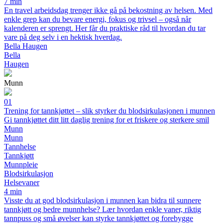
7 min
En travel arbeidsdag trenger ikke gå på bekostning av helsen. Med
enkle grep kan du bevare energi, fokus og trivsel – også når
kalenderen er sprengt. Her får du praktiske råd til hvordan du tar
vare på deg selv i en hektisk hverdag.
Bella Haugen
Bella
Haugen
Munn
01
Trening for tannkjøttet – slik styrker du blodsirkulasjonen i munnen
Gi tannkjøttet ditt litt daglig trening for et friskere og sterkere smil
Munn
Munn
Tannhelse
Tannkjøtt
Munnpleie
Blodsirkulasjon
Helsevaner
4 min
Visste du at god blodsirkulasjon i munnen kan bidra til sunnere
tannkjøtt og bedre munnhelse? Lær hvordan enkle vaner, riktig
tannpuss og små øvelser kan styrke tannkjøttet og forebygge