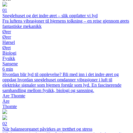
01
Sneglehuset og det indre øret – slik oppfatter vi lyd
Fra luftens vibrasjoner til hjernens tolkning – en reise gjennom ørets
fantastiske mekanikk
Ører
Ører
Hørsel
Øret
Biologi
Fysikk
Sansene
6 min
Hvordan blir lyd til opplevelse? Bli med inn i det indre øret og
oppdag hvordan sneglehuset omdanner vibrasjoner i luft til
elektriske signaler som hjernen forstår som lyd. En fascinerende
samhandling mellom fysikk, biologi og sansning.
Are Thomte
Are
Thomte
02
Når balanseorganet påvirkes av tretthet og stress