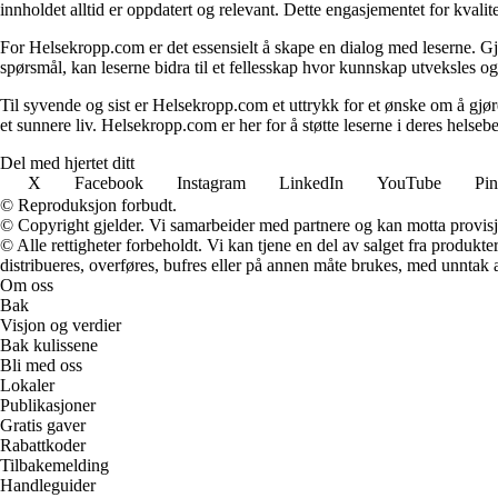
innholdet alltid er oppdatert og relevant. Dette engasjementet for kvalit
For Helsekropp.com er det essensielt å skape en dialog med leserne. Gj
spørsmål, kan leserne bidra til et fellesskap hvor kunnskap utveksles og 
Til syvende og sist er Helsekropp.com et uttrykk for et ønske om å gjøre h
et sunnere liv. Helsekropp.com er her for å støtte leserne i deres helsebevi
Del med hjertet ditt
X
Facebook
Instagram
LinkedIn
YouTube
Pin
© Reproduksjon forbudt.
© Copyright gjelder. Vi samarbeider med partnere og kan motta provisj
© Alle rettigheter forbeholdt. Vi kan tjene en del av salget fra produk
distribueres, overføres, bufres eller på annen måte brukes, med unntak av
Om oss
Bak
Visjon og verdier
Bak kulissene
Bli med oss
Lokaler
Publikasjoner
Gratis gaver
Rabattkoder
Tilbakemelding
Handleguider