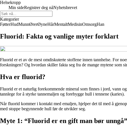
Helsekropp
Min side
Registrer deg nå
Nyhetsbrevet
Kategorier
Føtter
Hud
Munn
Ører
Øyne
Hår
Mentalt
Medisin
Omsorg
Han
Fluorid: Fakta og vanlige myter forklart
Fluorid er et av de mest omdiskuterte stoffene innen tannhelse. For no
forskningen? Og hvordan skiller fakta seg fra de mange mytene som sirkul
Hva er fluorid?
Fluorid er et naturlig forekommende mineral som finnes i jord, vann o
tannlege for å styrke tannemaljen og forebygge hull i tennene (karies).
Når fluorid kommer i kontakt med emaljen, hjelper det til med å gjenop
med stoppe begynnende hull før de utvikler seg.
Myte 1: “Fluorid er en gift man bør unngå