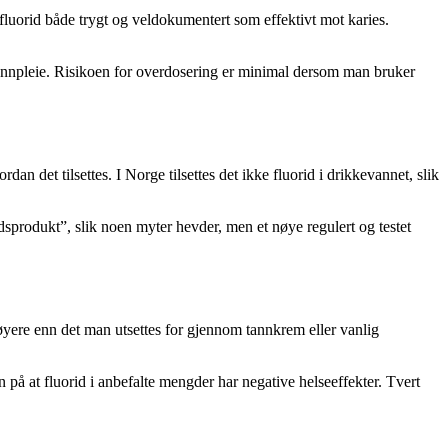
fluorid både trygt og veldokumentert som effektivt mot karies.
tannpleie. Risikoen for overdosering er minimal dersom man bruker
an det tilsettes. I Norge tilsettes det ikke fluorid i drikkevannet, slik
ldsprodukt”, slik noen myter hevder, men et nøye regulert og testet
høyere enn det man utsettes for gjennom tannkrem eller vanlig
at fluorid i anbefalte mengder har negative helseeffekter. Tvert