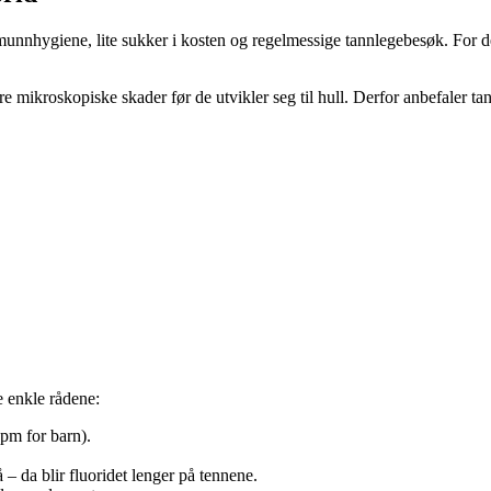
nnhygiene, lite sukker i kosten og regelmessige tannlegebesøk. For de fl
re mikroskopiske skader før de utvikler seg til hull. Derfor anbefaler ta
e enkle rådene:
pm for barn).
 da blir fluoridet lenger på tennene.