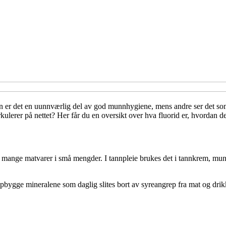
en er det en uunnværlig del av god munnhygiene, mens andre ser det som
erer på nettet? Her får du en oversikt over hva fluorid er, hvordan det 
g mange matvarer i små mengder. I tannpleie brukes det i tannkrem, mun
pbygge mineralene som daglig slites bort av syreangrep fra mat og drik
”