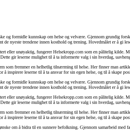
rske og formidle kunnskap om helse og velvære. Gjennom grundig forsk
t de nyeste trendene innen kosthold og trening. Hovedmålet er å gi leser
tert eller unøyaktig, fungerer Helsekropp.com som en pålitelig kilde. Med
. Dette gir leserne mulighet til å ta informerte valg i sin hverdag, uav
m som fremmer en helhetlig tilnærming til helse. Her finner man artikler
å inspirere leserne til å ta ansvar for sin egen helse, og til å skape posi
rske og formidle kunnskap om helse og velvære. Gjennom grundig forsk
t de nyeste trendene innen kosthold og trening. Hovedmålet er å gi leser
tert eller unøyaktig, fungerer Helsekropp.com som en pålitelig kilde. Med
. Dette gir leserne mulighet til å ta informerte valg i sin hverdag, uav
m som fremmer en helhetlig tilnærming til helse. Her finner man artikler
å inspirere leserne til å ta ansvar for sin egen helse, og til å skape posi
t ønske om å bidra til en sunnere befolkning. Gjennom samarbeid med fa