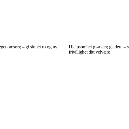
egenomsorg – gi sinnet ro og ny
Hjelpsomhet gjør deg gladere – sl
frivillighet ditt velvære