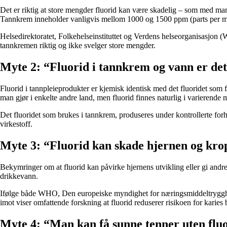
Det er riktig at store mengder fluorid kan være skadelig – som med man
Tannkrem inneholder vanligvis mellom 1000 og 1500 ppm (parts per milli
Helsedirektoratet, Folkehelseinstituttet og Verdens helseorganisasjon
tannkremen riktig og ikke svelger store mengder.
Myte 2: “Fluorid i tannkrem og vann er de
Fluorid i tannpleieprodukter er kjemisk identisk med det fluoridet som fi
man gjør i enkelte andre land, men fluorid finnes naturlig i varierende
Det fluoridet som brukes i tannkrem, produseres under kontrollerte forho
virkestoff.
Myte 3: “Fluorid kan skade hjernen og kr
Bekymringer om at fluorid kan påvirke hjernens utvikling eller gi andr
drikkevann.
Ifølge både WHO, Den europeiske myndighet for næringsmiddeltrygghet 
imot viser omfattende forskning at fluorid reduserer risikoen for karies
Myte 4: “Man kan få sunne tenner uten flu