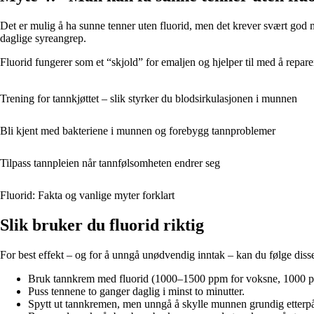
Det er mulig å ha sunne tenner uten fluorid, men det krever svært god mu
daglige syreangrep.
Fluorid fungerer som et “skjold” for emaljen og hjelper til med å repare
Trening for tannkjøttet – slik styrker du blodsirkulasjonen i munnen
Bli kjent med bakteriene i munnen og forebygg tannproblemer
Tilpass tannpleien når tannfølsomheten endrer seg
Fluorid: Fakta og vanlige myter forklart
Slik bruker du fluorid riktig
For best effekt – og for å unngå unødvendig inntak – kan du følge diss
Bruk tannkrem med fluorid (1000–1500 ppm for voksne, 1000 p
Puss tennene to ganger daglig i minst to minutter.
Spytt ut tannkremen, men unngå å skylle munnen grundig etterpå –