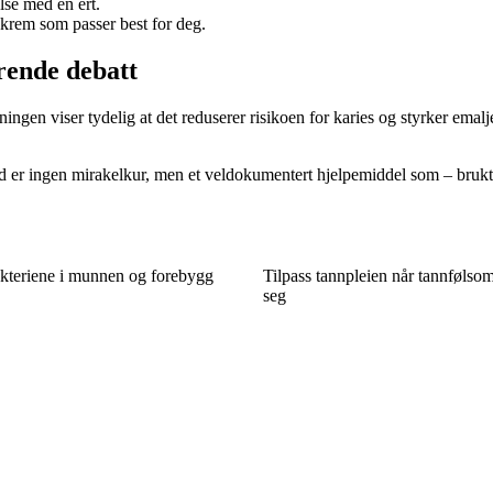
lse med en ert.
krem som passer best for deg.
rende debatt
ngen viser tydelig at det reduserer risikoen for karies og styrker emalje
d er ingen mirakelkur, men et veldokumentert hjelpemiddel som – brukt ri
akteriene i munnen og forebygg
Tilpass tannpleien når tannfølso
seg