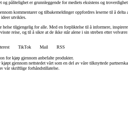
et og pålitelighet er grunnleggende for mediets eksistens og troverdighet
ennom kommentarer og tilbakemeldinger oppfordres leserne til å delta a
ideer utvikles.
else tilgjengelig for alle. Med en forpliktelse til å informere, inspirere
sste reise, og til å sikre at de ikke står alene i sin streben etter velvære
terest
TikTok
Mail
RSS
on for kjøp gjennom anbefalte produkter.
ter kjøpt gjennom nettstedet vårt som en del av våre tilknyttede partner
 vår skriftlige forhåndstillatelse.