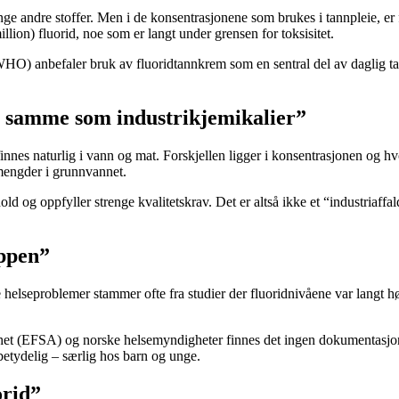
ge andre stoffer. Men i de konsentrasjonene som brukes i tannpleie, er 
on) fluorid, noe som er langt under grensen for toksisitet.
 (WHO) anbefaler bruk av fluoridtannkrem som en sentral del av daglig 
t samme som industrikjemikalier”
nnes naturlig i vann og mat. Forskjellen ligger i konsentrasjonen og hvord
 mengder i grunnvannet.
ld og oppfyller strenge kvalitetskrav. Det er altså ikke et “industriaffa
oppen”
e helseproblemer stammer ofte fra studier der fluoridnivåene var langt 
(EFSA) og norske helsemyndigheter finnes det ingen dokumentasjon på 
 betydelig – særlig hos barn og unge.
orid”