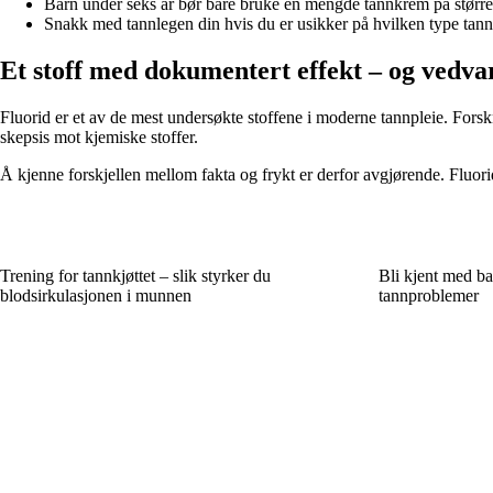
Barn under seks år bør bare bruke en mengde tannkrem på større
Snakk med tannlegen din hvis du er usikker på hvilken type tann
Et stoff med dokumentert effekt – og vedva
Fluorid er et av de mest undersøkte stoffene i moderne tannpleie. Forskni
skepsis mot kjemiske stoffer.
Å kjenne forskjellen mellom fakta og frykt er derfor avgjørende. Fluori
Trening for tannkjøttet – slik styrker du
Bli kjent med b
blodsirkulasjonen i munnen
tannproblemer