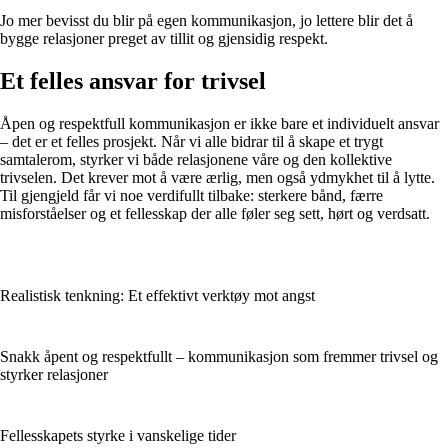
Jo mer bevisst du blir på egen kommunikasjon, jo lettere blir det å
bygge relasjoner preget av tillit og gjensidig respekt.
Et felles ansvar for trivsel
Åpen og respektfull kommunikasjon er ikke bare et individuelt ansvar
– det er et felles prosjekt. Når vi alle bidrar til å skape et trygt
samtalerom, styrker vi både relasjonene våre og den kollektive
trivselen. Det krever mot å være ærlig, men også ydmykhet til å lytte.
Til gjengjeld får vi noe verdifullt tilbake: sterkere bånd, færre
misforståelser og et fellesskap der alle føler seg sett, hørt og verdsatt.
Realistisk tenkning: Et effektivt verktøy mot angst
Snakk åpent og respektfullt – kommunikasjon som fremmer trivsel og
styrker relasjoner
Fellesskapets styrke i vanskelige tider