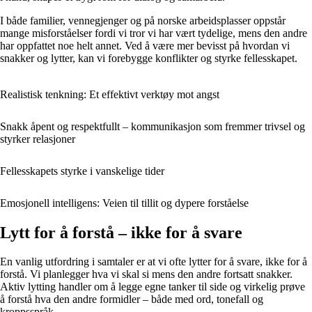
I både familier, vennegjenger og på norske arbeidsplasser oppstår
mange misforståelser fordi vi tror vi har vært tydelige, mens den andre
har oppfattet noe helt annet. Ved å være mer bevisst på hvordan vi
snakker og lytter, kan vi forebygge konflikter og styrke fellesskapet.
Realistisk tenkning: Et effektivt verktøy mot angst
Snakk åpent og respektfullt – kommunikasjon som fremmer trivsel og
styrker relasjoner
Fellesskapets styrke i vanskelige tider
Emosjonell intelligens: Veien til tillit og dypere forståelse
Lytt for å forstå – ikke for å svare
En vanlig utfordring i samtaler er at vi ofte lytter for å svare, ikke for å
forstå. Vi planlegger hva vi skal si mens den andre fortsatt snakker.
Aktiv lytting handler om å legge egne tanker til side og virkelig prøve
å forstå hva den andre formidler – både med ord, tonefall og
kroppsspråk.