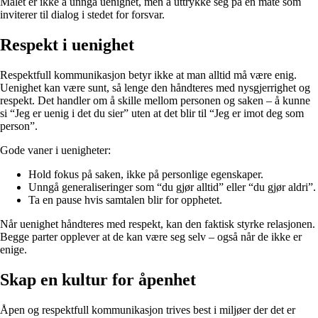
Målet er ikke å unngå uenighet, men å uttrykke seg på en måte som
inviterer til dialog i stedet for forsvar.
Respekt i uenighet
Respektfull kommunikasjon betyr ikke at man alltid må være enig.
Uenighet kan være sunt, så lenge den håndteres med nysgjerrighet og
respekt. Det handler om å skille mellom personen og saken – å kunne
si “Jeg er uenig i det du sier” uten at det blir til “Jeg er imot deg som
person”.
Gode vaner i uenigheter:
Hold fokus på saken, ikke på personlige egenskaper.
Unngå generaliseringer som “du gjør alltid” eller “du gjør aldri”.
Ta en pause hvis samtalen blir for opphetet.
Når uenighet håndteres med respekt, kan den faktisk styrke relasjonen.
Begge parter opplever at de kan være seg selv – også når de ikke er
enige.
Skap en kultur for åpenhet
Åpen og respektfull kommunikasjon trives best i miljøer der det er