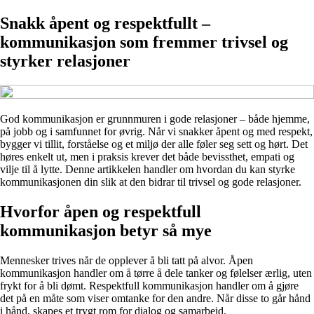
Snakk åpent og respektfullt –
kommunikasjon som fremmer trivsel og
styrker relasjoner
God kommunikasjon er grunnmuren i gode relasjoner – både hjemme,
på jobb og i samfunnet for øvrig. Når vi snakker åpent og med respekt,
bygger vi tillit, forståelse og et miljø der alle føler seg sett og hørt. Det
høres enkelt ut, men i praksis krever det både bevissthet, empati og
vilje til å lytte. Denne artikkelen handler om hvordan du kan styrke
kommunikasjonen din slik at den bidrar til trivsel og gode relasjoner.
Hvorfor åpen og respektfull
kommunikasjon betyr så mye
Mennesker trives når de opplever å bli tatt på alvor. Åpen
kommunikasjon handler om å tørre å dele tanker og følelser ærlig, uten
frykt for å bli dømt. Respektfull kommunikasjon handler om å gjøre
det på en måte som viser omtanke for den andre. Når disse to går hånd
i hånd, skapes et trygt rom for dialog og samarbeid.