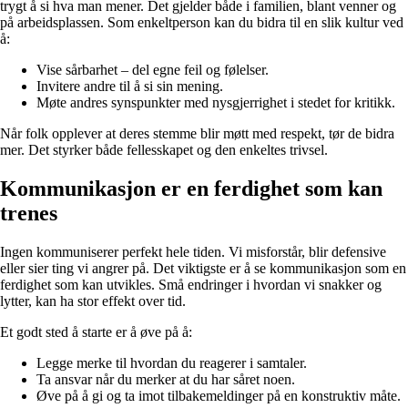
trygt å si hva man mener. Det gjelder både i familien, blant venner og
på arbeidsplassen. Som enkeltperson kan du bidra til en slik kultur ved
å:
Vise sårbarhet – del egne feil og følelser.
Invitere andre til å si sin mening.
Møte andres synspunkter med nysgjerrighet i stedet for kritikk.
Når folk opplever at deres stemme blir møtt med respekt, tør de bidra
mer. Det styrker både fellesskapet og den enkeltes trivsel.
Kommunikasjon er en ferdighet som kan
trenes
Ingen kommuniserer perfekt hele tiden. Vi misforstår, blir defensive
eller sier ting vi angrer på. Det viktigste er å se kommunikasjon som en
ferdighet som kan utvikles. Små endringer i hvordan vi snakker og
lytter, kan ha stor effekt over tid.
Et godt sted å starte er å øve på å:
Legge merke til hvordan du reagerer i samtaler.
Ta ansvar når du merker at du har såret noen.
Øve på å gi og ta imot tilbakemeldinger på en konstruktiv måte.